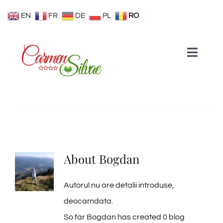
Skip
EN
FR
DE
PL
RO
to
content
Toggle
Naviga
Acasa
Despre noi
About
Bogdan
Team Building
Autorul nu are detalii introduse,
Camere >
deocamdata.
So far Bogdan has created 0 blog
Restaurant >