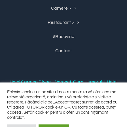
Camere >
Restaurant >
#Bucovina
Contact
Hotel Carmen Silvae – Voronet, Gura Humorului. Hotel
si Restaurant 4 stele, Cazare in Voronet, Gura
Folosim cookie-uri pe site-ul nostru pentru a vă oferi cea mai
relevantă experiență, amintindu-vă preferințele și vizitele
Humorului, Bucovina.
repetate. Făcând clic pe „Accept toate”, sunteți de acord cu
utilizarea TUTUROR cookie-urilOR. Cu toate acestea, puteți
accesa „Setări cookie” pentru a oferi un consimțământ
controlat.
© Toate drepturile rezervate 2022 |
Webmaster