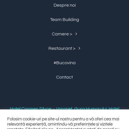
Despre noi
Team Building
Camere >
Restaurant >
#Bucovina
Contact
Hotel Carmen Silvae – Voronet, Gura Humorului. Hotel
si Restaurant 4 stele, Cazare in Voronet, Gura
Folosim cookie-uri pe site-ul nostru pentru a vă oferi cea mai
relevantă experiență, amintindu-vă preferințele și vizitele
Humorului, Bucovina.