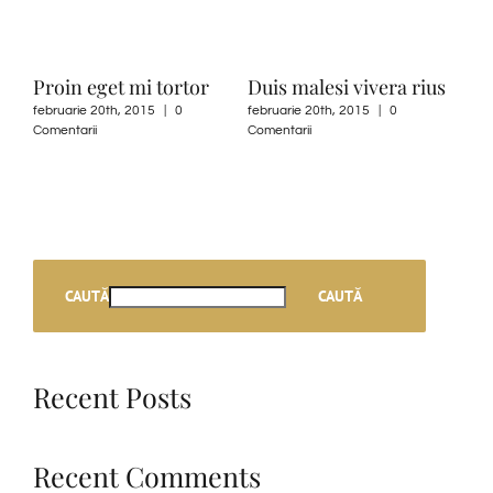
Proin eget mi tortor
Duis malesi vivera rius
Ut 
odi
februarie 20th, 2015
|
0
februarie 20th, 2015
|
0
Comentarii
Comentarii
ii
febru
Come
CAUTĂ
CAUTĂ
Recent Posts
Recent Comments