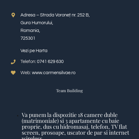
Adresa – Strada Voroneț nr. 252 B,
Gura Humorului,
Romania,
725301
Vezi pe Harta
Telefon:
0741 629 630
Web:
www.carmensilvae.ro
Team Building
Va punem la dispozitie 18 camere duble
(matrimoniale) si 3 apartamente cu baie
proprie, dus cu hidromasaj, telefon, TV flat
screen, prosoape, uscator de par si internet
wireless.