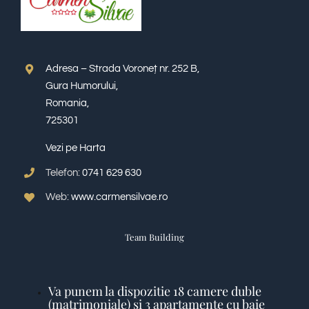
Adresa – Strada Voroneț nr. 252 B,
Gura Humorului,
Romania,
725301
Vezi pe Harta
Telefon:
0741 629 630
Web:
www.carmensilvae.ro
Team Building
Va punem la dispozitie 18 camere duble
(matrimoniale) si 3 apartamente cu baie